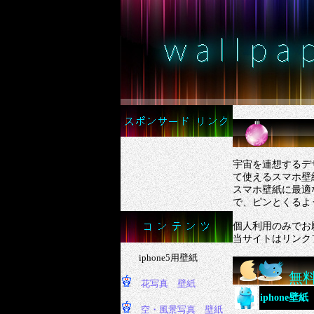
宇宙を連想するデ
て使えるスマホ壁
スマホ壁紙に最適
で、ピンとくるよ
個人利用のみでお
当サイトはリンク
無
iphone壁紙