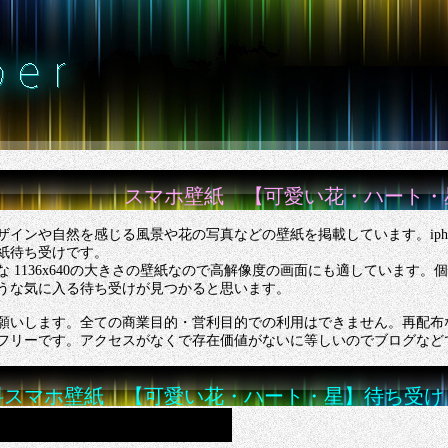
スマホ壁紙 【可愛い花・ハート・
ザインや自然を感じる風景や花の写真などの壁紙を掲載しています。iph
紙待ち受けです。
な 1136x640の大きさの壁紙なので高解像度の画面にも適しています
うな気に入る待ち受けが見つかると思います。
願いします。全ての商業目的・営利目的での利用はできません。再配布
フリーです。アクセスがなくで存在価値がないに等しいのでブログなど
料スマホ壁紙 【可愛い花・ハート・星】待ち受け