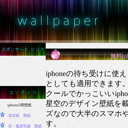
無料i
iphoneの待ち受けに
としても適用できます
クールでかっこいいiph
星空のデザイン壁紙を載
ズなので大半のスマホ
す。